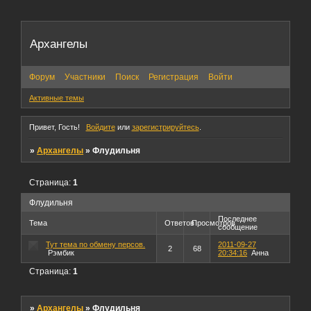
Архангелы
Форум
Участники
Поиск
Регистрация
Войти
Активные темы
Привет, Гость!
Войдите
или
зарегистрируйтесь
.
»
Архангелы
»
Флудильня
Страница:
1
Флудильня
Последнее
Тема
Ответов
Просмотров
сообщение
Тут тема по обмену персов.
2011-09-27
2
68
Рэмбик
20:34:16
Анна
Страница:
1
»
Архангелы
»
Флудильня